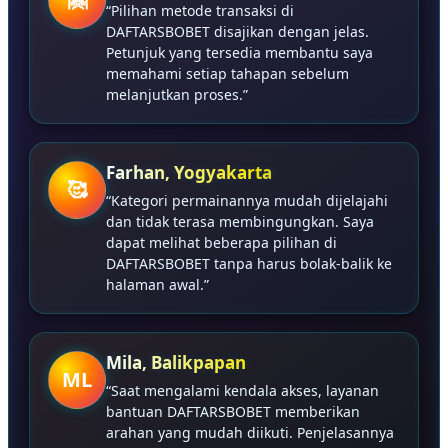
“Pilihan metode transaksi di
DAFTARSBOBET disajikan dengan jelas.
Petunjuk yang tersedia membantu saya
memahami setiap tahapan sebelum
melanjutkan proses.”
Farhan, Yogyakarta
🥰
“Kategori permainannya mudah dijelajahi
dan tidak terasa membingungkan. Saya
dapat melihat beberapa pilihan di
DAFTARSBOBET tanpa harus bolak-balik ke
halaman awal.”
Mila, Balikpapan
ML
“Saat mengalami kendala akses, layanan
bantuan DAFTARSBOBET memberikan
arahan yang mudah diikuti. Penjelasannya