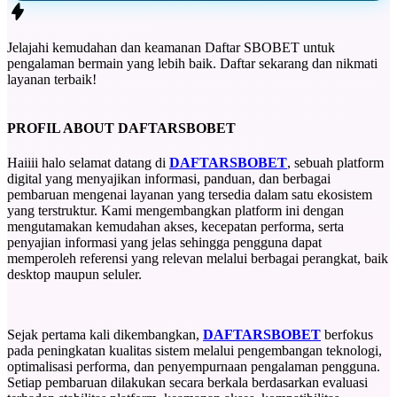
Jelajahi kemudahan dan keamanan Daftar SBOBET untuk
pengalaman bermain yang lebih baik. Daftar sekarang dan nikmati
layanan terbaik!
PROFIL ABOUT DAFTARSBOBET
Haiiii halo selamat datang di
DAFTARSBOBET
, sebuah platform
digital yang menyajikan informasi, panduan, dan berbagai
pembaruan mengenai layanan yang tersedia dalam satu ekosistem
yang terstruktur. Kami mengembangkan platform ini dengan
mengutamakan kemudahan akses, kecepatan performa, serta
penyajian informasi yang jelas sehingga pengguna dapat
memperoleh referensi yang relevan melalui berbagai perangkat, baik
desktop maupun seluler.
Sejak pertama kali dikembangkan,
DAFTARSBOBET
berfokus
pada peningkatan kualitas sistem melalui pengembangan teknologi,
optimalisasi performa, dan penyempurnaan pengalaman pengguna.
Setiap pembaruan dilakukan secara berkala berdasarkan evaluasi