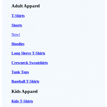
Adult Apparel
T-Shirts
Shorts
New!
Hoodies
Long Sleeve T-Shirts
Crewneck Sweatshirts
Tank Tops
Baseball T-Shirts
Kids Apparel
Kids T-Shirts